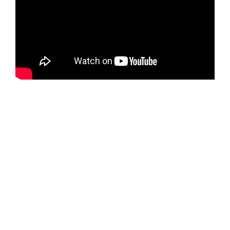
Praesent sapien
massa, convallis a
pellentesque.
Nulla porttitor accumsan
tincidunt. Vivamus magna justo,
lacinia eget consectetur sed,
convallis at tellus. Pellentesque in