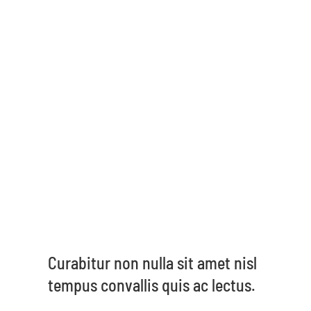
Nulla porttitor accumsan
tincidunt. Vivamus magna justo,
lacinia eget consectetur sed,
convallis at tellus. Pellentesque in
ipsum id orci porta dapibus.
Vestibulum ante ipsum primis in
faucibus orci luctus et ultrices
posuere cubilia Curae; Donec
velit neque, auctor sit amet
aliquam vel, ullamcorper sit amet
ligula.
Curabitur non nulla sit amet nisl
tempus convallis quis ac lectus.